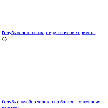
Голубь залетел в квартиру: значение приметы
0
31
Голубь случайно залетел на балкон: толкование
приметы