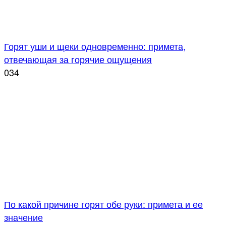
Горят уши и щеки одновременно: примета,
отвечающая за горячие ощущения
0
34
По какой причине горят обе руки: примета и ее
значение