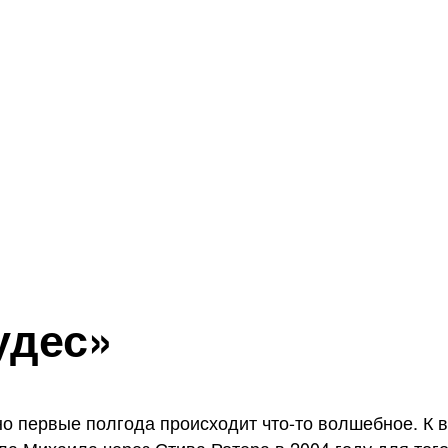
удес»
о первые полгода происходит что-то волшебное. К в
ла Михаила через Стива Ротера в 2004 году для того