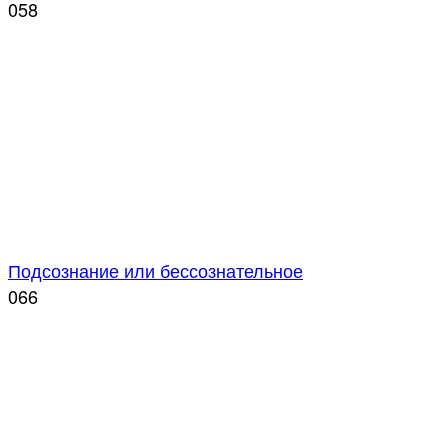
0
58
Подсознание или бессознательное
0
66