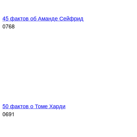
45 фактов об Аманде Сейфрид
0
768
50 фактов о Томе Харди
0
691