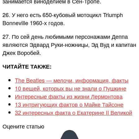
занимается виноделием в Сен-Тропе.
26. У него есть 650-кубовый мотоцикл Triumph
Bonneville 1960-х годов.
27. По сей день любимыми персонажами Деппа
являются Эдвард Руки-ножницы, Эд Вуд и капитан
Джек Воробей.
ЧИТАЙТЕ ТАКЖЕ:
The Beatles — мелочи, информация, факты
10 вещей, которых вы не знали о Пушкине
Интересные факты из жизни Лермонтова
13 интригующих фактов о Майке Тайсоне
32 интересных факта о Екатерине II Великой
Оцените статью