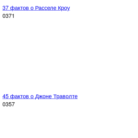
37 фактов о Расселе Кроу
0
371
45 фактов о Джоне Траволте
0
357