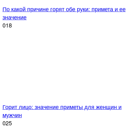
По какой причине горят обе руки: примета и ее
значение
0
18
Горит лицо: значение приметы для женщин и
мужчин
0
25