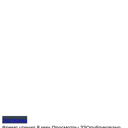
Эзотерика
Время чтения
8 мин.
Просмотры
33
Опубликовано