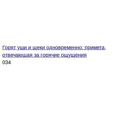
Горят уши и щеки одновременно: примета,
отвечающая за горячие ощущения
0
34