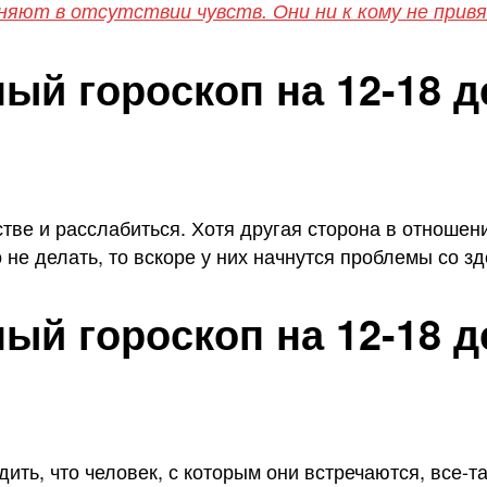
иняют в отсутствии чувств. Они ни к кому не при
й гороскоп на 12-18 д
тве и расслабиться. Хотя другая сторона в отношени
 не делать, то вскоре у них начнутся проблемы со з
й гороскоп на 12-18 д
дить, что человек, с которым они встречаются, все-т