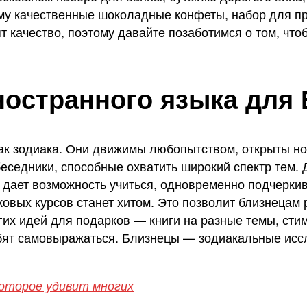
му качественные шоколадные конфеты, набор для п
ят качество, поэтому давайте позаботимся о том, ч
ностранного языка для
к зодиака. Они движимы любопытством, открыты но
еседники, способные охватить широкий спектр тем. 
 и дает возможность учиться, одновременно подчерк
овых курсов станет хитом. Это позволит близнецам 
гих идей для подарков — книги на разные темы, ст
бят самовыражаться. Близнецы — зодиакальные исс
которое удивит многих