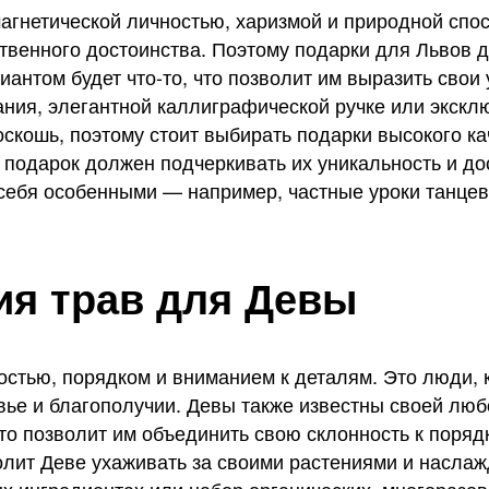
 магнетической личностью, харизмой и природной сп
твенного достоинства. Поэтому подарки для Львов 
антом будет что-то, что позволит им выразить свои 
ия, элегантной каллиграфической ручке или эксклю
оскошь, поэтому стоит выбирать подарки высокого к
 подарок должен подчеркивать их уникальность и до
 себя особенными — например, частные уроки танцев
я трав для Девы
стью, порядком и вниманием к деталям. Это люди, ко
вье и благополучии. Девы также известны своей люб
о позволит им объединить свою склонность к порядк
лит Деве ухаживать за своими растениями и наслажд