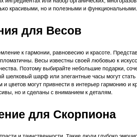
ых ингредиентах или набор органических, многоразо
лько красивыми, но и полезными и функциональными
ния для Весов
емление к гармонии, равновесию и красоте. Представ
пломатичны. Весы известны своей любовью к искусст
качества. Поэтому выбирайте небольшие подарки, с
й шелковый шарф или элегантные часы могут стать 
 цветов могут привнести в интерьер гармонию и кра
сивы, но и сделаны с вниманием к деталям.
ение для Скорпиона
страсти и таинственности. Такие люди глубоко эмоц