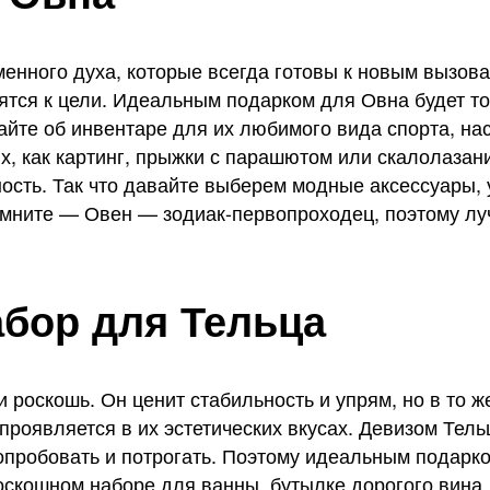
нного духа, которые всегда готовы к новым вызова
мятся к цели. Идеальным подарком для Овна будет то
йте об инвентаре для их любимого вида спорта, нас
х, как картинг, прыжки с парашютом или скалолазан
ость. Так что давайте выберем модные аксессуары,
омните — Овен — зодиак-первопроходец, поэтому лу
бор для Тельца
 роскошь. Он ценит стабильность и упрям, но в то 
 проявляется в их эстетических вкусах. Девизом Тел
опробовать и потрогать. Поэтому идеальным подарком
оскошном наборе для ванны, бутылке дорогого вина