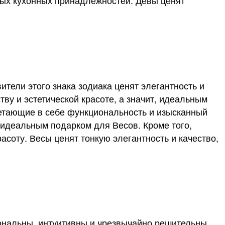
вых кухонных принадлежностей. Девы ценят
.
ители этого знака зодиака ценят элегантность и
ву и эстетической красоте, а значит, идеальным
очетающие в себе функциональность и изысканный
идеальным подарком для Весов. Кроме того,
соту. Весы ценят тонкую элегантность и качество,
иональны, интуитивны и чрезвычайно решительны.