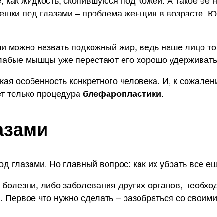
, как жидкость, скопившуюся под кожей. А такое ее
мешки под глазами – проблема женщин в возрасте. Ю
и можно назвать подкожный жир, ведь наше лицо точ
 слабые мышцы уже перестают его хорошо удерживать
ская особенность конкретного человека. И, к сожален
ет только процедура
.
блефаропластики
азами
д глазами. Но главный вопрос: как их убрать все е
болезни, либо заболевания других органов, необхо
. Первое что нужно сделать – разобраться со своим