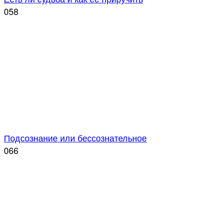
0
58
Подсознание или бессознательное
0
66