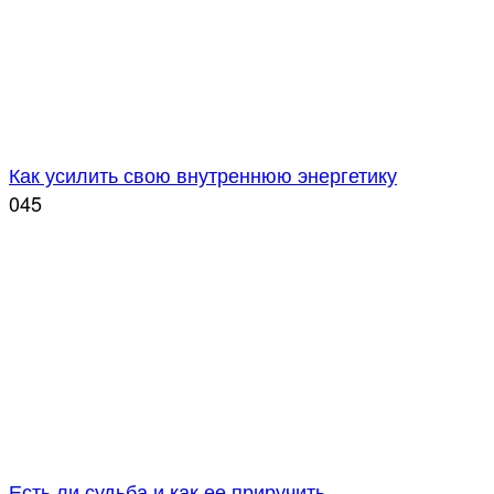
Как усилить свою внутреннюю энергетику
0
45
Есть ли судьба и как ее приручить