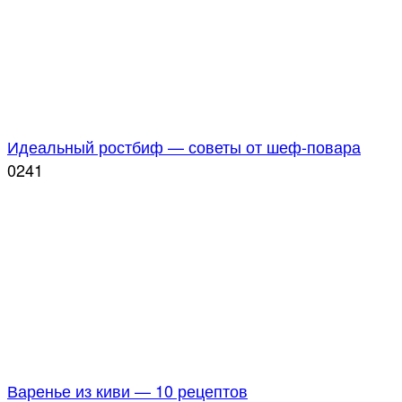
Идеальный ростбиф — советы от шеф-повара
0
241
Варенье из киви — 10 рецептов