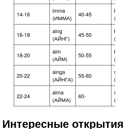
imma
hirim
14-16
40-45
(ИММА)
(ХИР
aing
kiring
16-18
45-50
(АЙНГ)
(КИРИ
aim
kirim
18-20
50-55
(АЙМ)
(КИР
ainga
shya
20-22
55-60
(АЙНГА)
(ШИА
aima
shya
22-24
60-
(АЙМА)
(ШИА
Интересные открытия