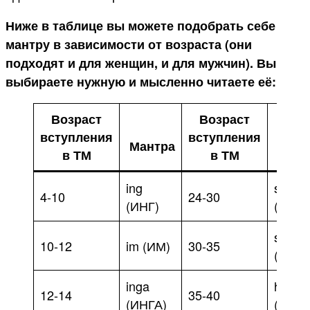
Ниже в таблице вы можете подобрать себе
мантру в зависимости от возраста (они
подходят и для женщин, и для мужчин). Вы
выбираете нужную и мысленно читаете её:
Возраст
Возраст
вступления
вступления
Мантра
Ман
в ТМ
в ТМ
ing
shirin
4-10
24-30
(ИНГ)
(ШИР
shirim
10-12
im (ИМ)
30-35
(ШИР
inga
hiring
12-14
35-40
(ИНГА)
(ХИР