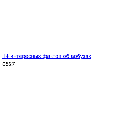
14 интересных фактов об арбузах
0
527