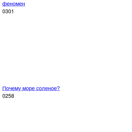
феномен
0
301
Почему море соленое?
0
258