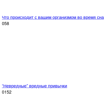
Что происходит с вашим организмом во время сна
0
58
“Невредные” вредные привычки
0
152