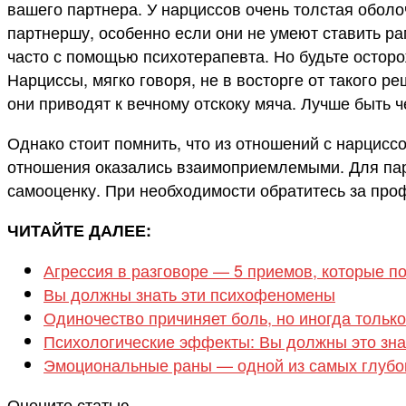
вашего партнера. У нарциссов очень толстая оболо
партнершу, особенно если они не умеют ставить ра
часто с помощью психотерапевта. Но будьте осторо
Нарциссы, мягко говоря, не в восторге от такого р
они приводят к вечному отскоку мяча. Лучше быть ч
Однако стоит помнить, что из отношений с нарциссо
отношения оказались взаимоприемлемыми. Для парт
самооценку. При необходимости обратитесь за про
ЧИТАЙТЕ ДАЛЕЕ:
Агрессия в разговоре — 5 приемов, которые по
Вы должны знать эти психофеномены
Одиночество причиняет боль, но иногда только
Психологические эффекты: Вы должны это зна
Эмоциональные раны — одной из самых глубо
Оцените статью