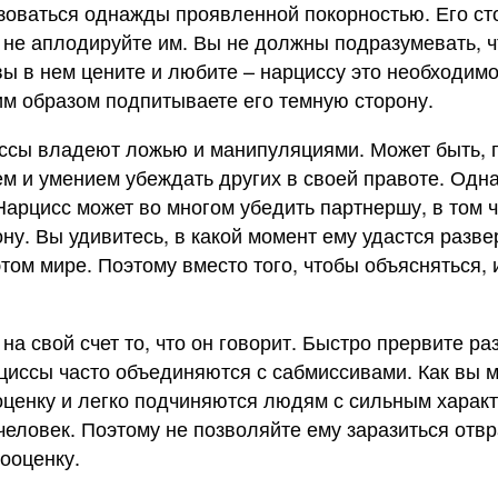
зоваться однажды проявленной покорностью. Его сто
 не аплодируйте им. Вы не должны подразумевать, чт
вы в нем цените и любите – нарциссу это необходимо
м образом подпитываете его темную сторону.
иссы владеют ложью и манипуляциями. Может быть, 
и умением убеждать других в своей правоте. Однак
Нарцисс может во многом убедить партнершу, в том ч
ону. Вы удивитесь, в какой момент ему удастся разве
этом мире. Поэтому вместо того, чтобы объясняться,
на свой счет то, что он говорит. Быстро прервите ра
циссы часто объединяются с сабмиссивами. Как вы 
енку и легко подчиняются людям с сильным характер
человек. Поэтому не позволяйте ему заразиться отв
ооценку.