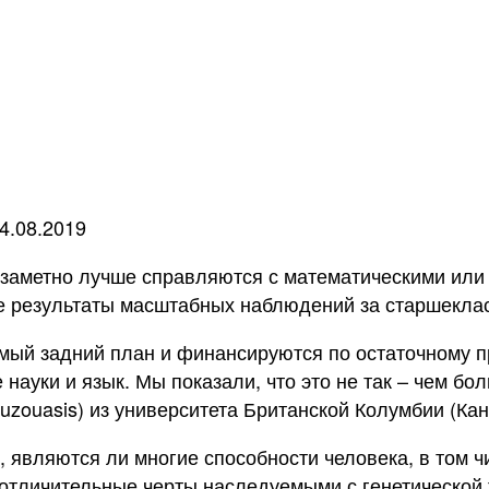
4.08.2019
заметно лучше справляются с математическими или 
 результаты масштабных наблюдений за старшеклассн
амый задний план и финансируются по остаточному пр
науки и язык. Мы показали, что это не так – чем бо
ouzouasis) из университета Британской Колумбии (Ка
 являются ли многие способности человека, в том ч
 отличительные черты наследуемыми с генетической 