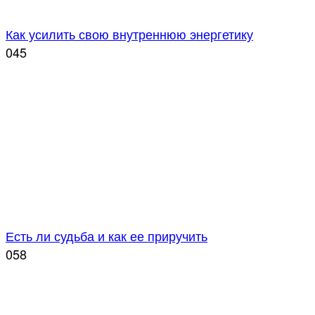
Как усилить свою внутреннюю энергетику
0
45
Есть ли судьба и как ее приручить
0
58