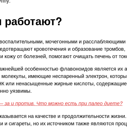
уппу.
 работают?
воспалительными, мочегонными и расслабляющими с
редотвращают кровотечения и образование тромбов
и кожу от болезней, помогают очищать печень от то
важнейшей особенностью флавоноидов является их 
молекулы, имеющие неспаренный электрон, который 
 ДНК или ненасыщенные жирные кислоты, содержащие
енно уязвимы.
 за и против. Что можно есть при палео диете?
 сказывается на качестве и продолжительности жизн
и и сигареты, но их источником также являются про