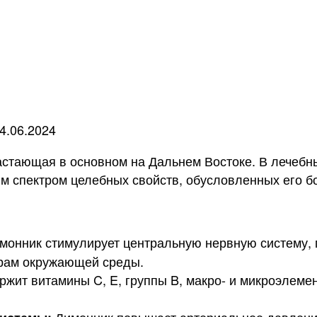
4.06.2024
стающая в основном на Дальнем Востоке. В лечебны
им спектром целебных свойств, обусловленных его б
монник стимулирует центральную нервную систему, 
орам окружающей среды.
жит витамины C, E, группы B, макро- и микроэлеме
Лимонник повышает артериальное давление