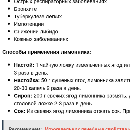
Острых респираторных заболеваниях
Бронхите
Туберкулезе легких
Импотенции
Снижении либидо
Кожных заболеваниях
Способы применения лимонника:
1 чайную ложку измельченных ягод или
Настой:
3 раза в день.
50 г сушеных ягод лимонника залить
Настойка:
20-30 капель 2 раза в день.
200 г свежих ягод лимонника размять, 
Сироп:
столовой ложке 2-3 раза в день.
Из свежих ягод лимонника отжать сок. При
Сок:
Рекомендуем:
Можжевельник лечебные свойства 